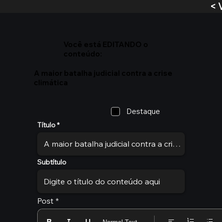
< 
Você está EDITANDO o
conteúdo:
A maior batalha judicial contra a crise
climática
Destaque
Título
Subtítulo
Post