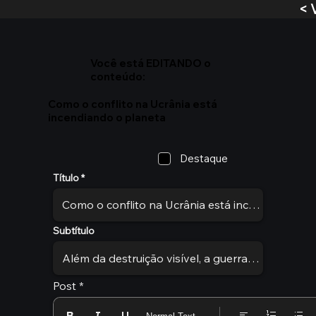
< 
Você está EDITANDO o
conteúdo:
Como o conflito na Ucrânia está
incendiando o planeta
Destaque
Título
Subtítulo
Post