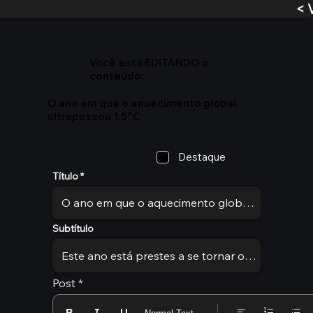
< 
Você está EDITANDO o
conteúdo:
O ano em que o aquecimento global
ultrapassou 1,5°C
Destaque
Título
Subtítulo
Post