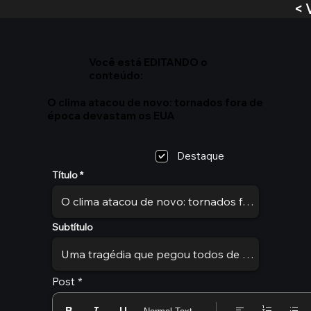
< 
Você está EDITANDO o
conteúdo:
O clima atacou de novo: tornados fora de
época devastam os EUA
Destaque
Título
Subtítulo
Post