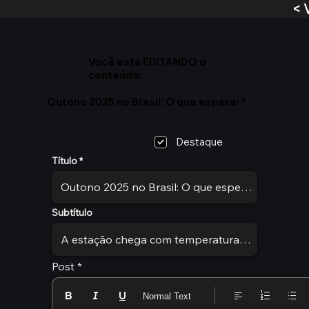
< 
Você está EDITANDO o
conteúdo:
Outono 2025 no Brasil: O que esperar?
Destaque
Título
Subtítulo
Post
Normal Text