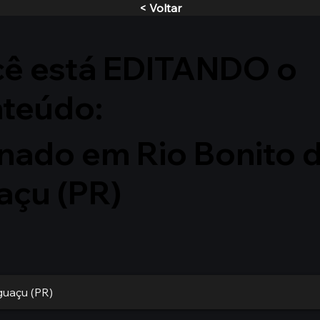
< Voltar
ê está EDITANDO o
nteúdo:
nado em Rio Bonito 
açu (PR)