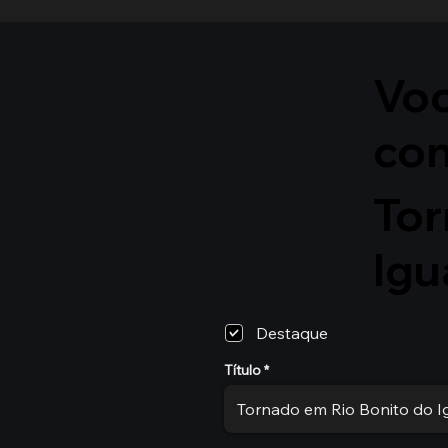
Voc
co
Tor
Igu
Destaque
Título