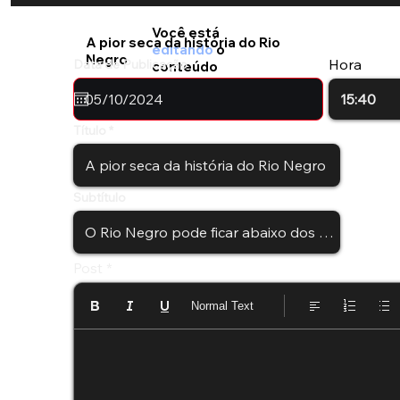
Você está
A pior seca da história do Rio
editando
o
Negro
Hora
Data de Publicação
conteúdo
Título
Subtítulo
Post
Normal Text