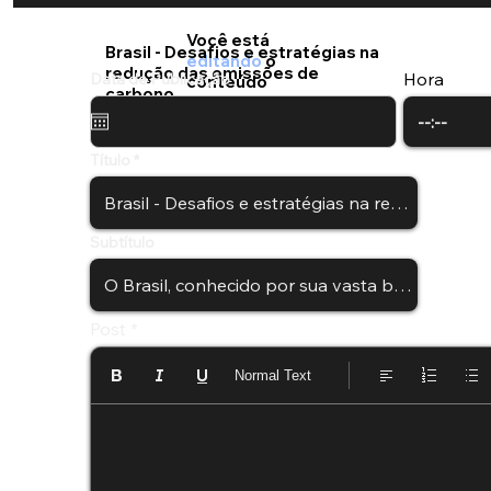
Você está
Brasil - Desafios e estratégias na
editando
o
redução das emissões de
Hora
Data de Publicação
conteúdo
carbono
Título
Subtítulo
Post
Normal Text