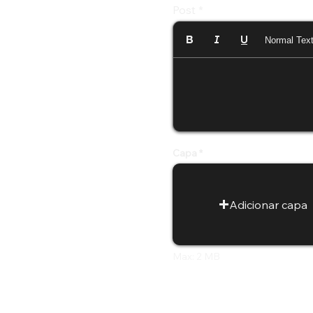
Post
Normal Tex
Capa
Adicionar capa
Max: 2 MB