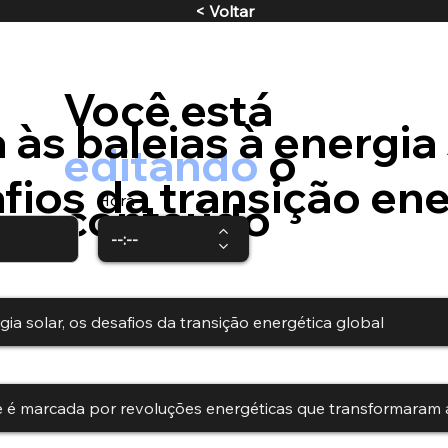
< Voltar
Você está
 às baleias à energia 
editando
o
fios da transição en
Hora
conteúdo