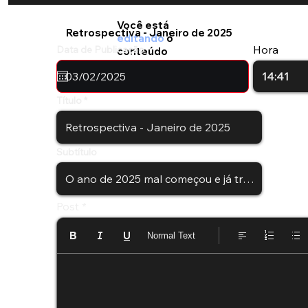
Você está
Retrospectiva - Janeiro de 2025
editando
o
Hora
Data de Publicação
conteúdo
Título
Subtítulo
Post
Normal Text