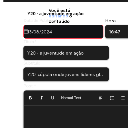
Você está
Y20 - a juventude em ação
editando
o
Hora
Data de Publicação
conteúdo
Título
Subtítulo
Post
Normal Text