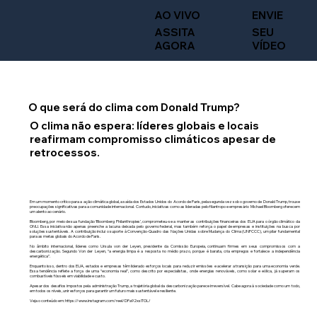
ENVIE
AO VIVO
SEU
ASSITA
VÍDEO
AGORA
O que será do clima com Donald Trump?
O clima não espera: líderes globais e locais
reafirmam compromisso climáticos apesar de
retrocessos.
Em um momento crítico para a ação climática global, a saída dos Estados Unidos do Acordo de Paris, pela segunda vez sob o governo de Donald Trump, trouxe
preocupações significativas para a comunidade internacional. Contudo, iniciativas como as lideradas pelo filantropo e empresário Michael Bloomberg oferecem
um alento ao cenário.
Bloomberg, por meio de sua fundação ‘Bloomberg Philanthropies’, comprometeu-se a manter as contribuições financeiras dos EUA para o órgão climático da
ONU. Essa iniciativa não apenas preenche a lacuna deixada pelo governo federal, mas também reforça o papel de empresas e instituições na busca por
soluções sustentáveis. A contribuição inclui o suporte à Convenção-Quadro das Nações Unidas sobre Mudança do Clima (UNFCCC), um pilar fundamental
para as metas globais do Acordo de Paris.
No âmbito internacional, líderes como Ursula von der Leyen, presidente da Comissão Europeia, continuam firmes em seus compromissos com a
descarbonização. Segundo Von der Leyen, “a energia limpa é a resposta no médio prazo, porque é barata, cria empregos e fortalece a independência
energética”.
Enquanto isso, dentro dos EUA, estados e empresas têm liderado esforços locais para reduzir emissões e acelerar a transição para uma economia verde.
Essa tendência reflete a força de uma “economia real”, como descrito por especialistas, onde energias renováveis, como solar e eólica, já superam os
combustíveis fósseis em viabilidade e custo.
Apesar dos desafios impostos pela administração Trump, a trajetória global da descarbonização parece irreversível. Cabe agora à sociedade como um todo,
em todos os níveis, unir esforços para garantir um futuro mais sustentável e resiliente.
Veja o conteúdo em:
https://www.instagram.com/reel/DFa92xsITOL/