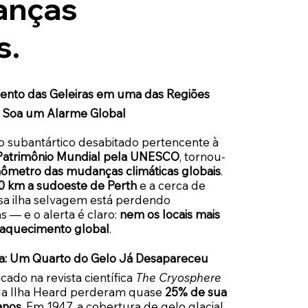
anças
s.
mento das Geleiras em uma das Regiões
a Soa um Alarme Global
rio subantártico desabitado pertencente à
Patrimônio Mundial pela UNESCO
, tornou-
ômetro das mudanças climáticas globais
.
0 km a sudoeste de Perth
e a cerca de
ssa ilha selvagem está perdendo
 — e o alerta é claro:
nem os locais mais
o aquecimento global
.
ada: Um Quarto do Gelo Já Desapareceu
ado na revista científica
The Cryosphere
 da Ilha Heard perderam quase
25% de sua
anos
. Em 1947, a cobertura de gelo glacial