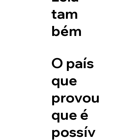
tam
bém
O país
que
provou
que é
possív