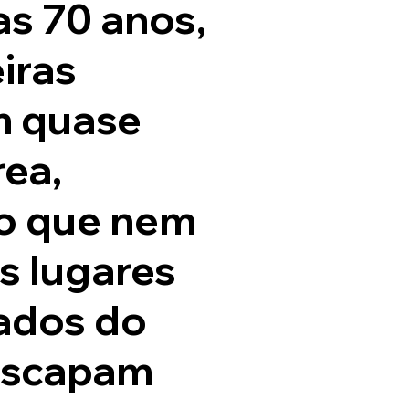
s 70 anos,
iras
m quase
rea,
o que nem
 lugares
lados do
escapam