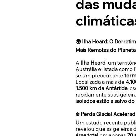
das mud
climática
🌍 Ilha Heard: O Derreti
Mais Remotas do Planet
A
Ilha Heard
, um territó
Austrália e listada como
se um preocupante
term
Localizada a mais de
4.10
1.500 km da Antártida
, e
rapidamente suas geleiras
isolados estão a salvo d
❄️ Perda Glacial Aceler
Um estudo recente public
revelou que as geleiras
área total
em apenas
70 