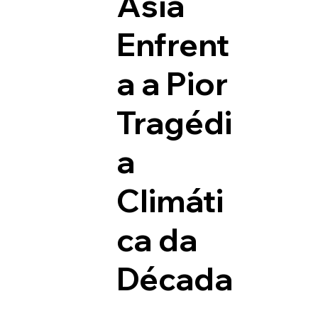
Ásia
Enfrent
a a Pior
Tragédi
a
Climáti
ca da
Década