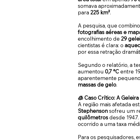
somava aproximadamen
para
225 km²
.
A pesquisa, que combino
fotografias aéreas e map
encolhimento de
29 gele
cientistas é clara: o
aquec
por essa retração dramát
Segundo o relatório, a t
aumentou
0,7 °C
entre 1
aparentemente pequeno
massas de gelo
.
🧊 Caso Crítico: A Gelei
A região mais afetada es
Stephenson
sofreu um r
quilômetros
desde 1947.
ocorrido a uma taxa méd
Para os pesquisadores, e