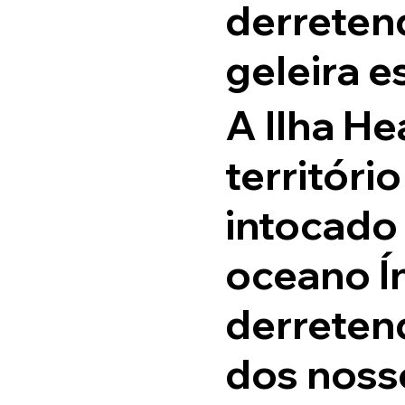
derretend
geleira 
A Ilha He
territóri
intocado 
oceano Ín
derreten
dos noss