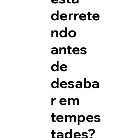
derrete
ndo
antes
de
desaba
r em
tempes
tades?