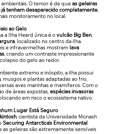
ambientais. O temor é de que
as geleiras
a já tenham desaparecido completamente
,
ais monitoramento no local.
eio ao Gelo
 a Ilha Heard única é o
vulcão Big Ben
,
argura
, localizado no centro da ilha.
veis e infravermelhas mostram
lava
as
, criando um contraste impressionante
 colapso do gelo ao redor.
iente extremo e inóspito, a ilha possui
a
, musgos e plantas adaptadas ao frio,
iversas aves marinhas e mamíferos. Com o
ão de áreas expostas,
espécies invasoras
colocando em risco o ecossistema nativo.
Nenhum Lugar Está Seguro
intosh
, cientista da Universidade Monash
to
Securing Antarctica’s Environmental
ue as geleiras são extremamente sensíveis