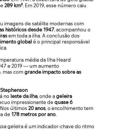
te
289 km²
. Em 2019, esse número caiu
u imagens de satélite modernas com
as históricos desde 1947
, acompanhou o
iras
em toda a ilha. A conclusão dos
imento global
é o principal responsável
ica.
emperatura média da Ilha Heard
947 e 2019 — um aumento
, mas com
grande impacto sobre as
ra Stephenson
tá no
leste da ilha
, onde a
geleira
ecuo impressionante de
quase 6
 Nos últimos
20 anos
, o encolhimento tem
ia de
178 metros por ano
.
ssa geleira é um indicador-chave do ritmo