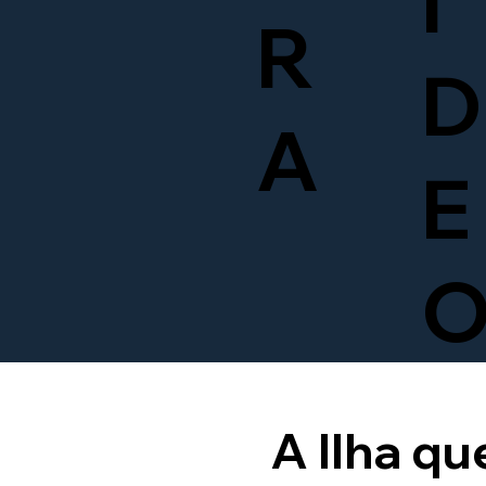
Í
R
D
A
E
A Ilha qu