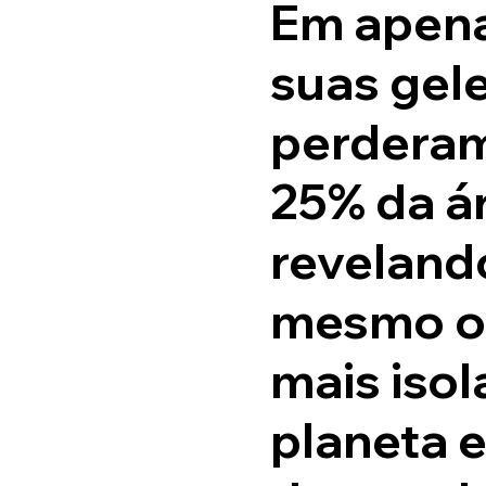
Em apena
suas gele
perdera
25% da á
reveland
mesmo os
mais iso
planeta 