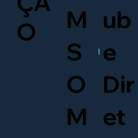
ÇÃ
M
ub
O
S
e
O
Dir
M
et