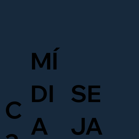
MÍ
DI
SE
C
A
JA