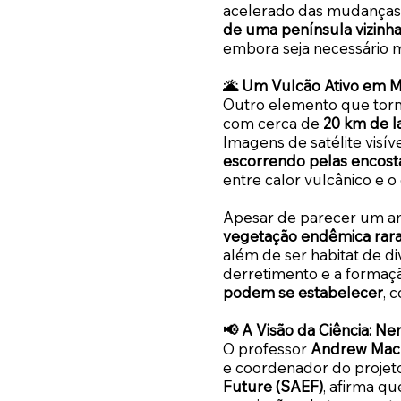
acelerado das mudanças 
de uma península vizinh
embora seja necessário m
🌋 Um Vulcão Ativo em M
Outro elemento que torna
com cerca de
20 km de l
Imagens de satélite visí
escorrendo pelas encost
entre calor vulcânico e o
Apesar de parecer um amb
vegetação endêmica rar
além de ser habitat de d
derretimento e a formaç
podem se estabelecer
, 
📢 A Visão da Ciência: 
O professor
Andrew Mack
e coordenador do proje
Future (SAEF)
, afirma q