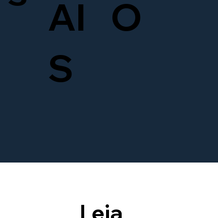
AI
O
S
Leia