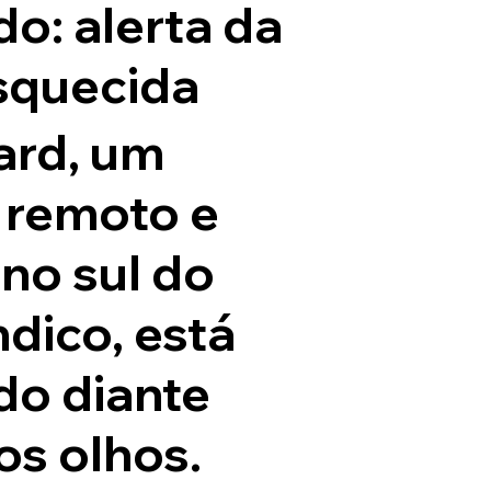
o: alerta da
esquecida
ard, um
o remoto e
no sul do
dico, está
do diante
os olhos.