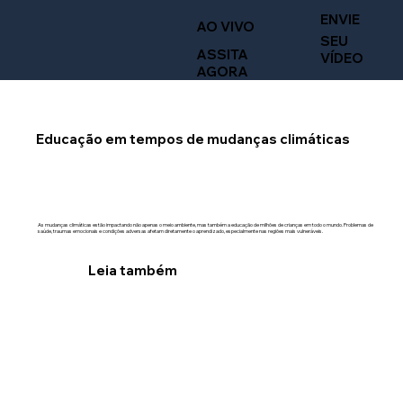
ENVIE
AO VIVO
SEU
ASSITA
VÍDEO
AGORA
Educação em tempos de mudanças climáticas
As mudanças climáticas estão impactando não apenas o meio ambiente, mas também a educação de milhões de crianças em todo o mundo. Problemas de
saúde, traumas emocionais e condições adversas afetam diretamente o aprendizado, especialmente nas regiões mais vulneráveis.
Leia também