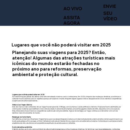
ENVIE
AO VIVO
SEU
ASSITA
VÍDEO
AGORA
Lugares que você não poderá visitar em 2025
Planejando suas viagens para 2025? Então,
atenção! Algumas das atrações turísticas mais
icônicas do mundo estarão fechadas no
próximo ano para reformas, preservação
ambiental e proteção cultural.
Lugares que você não poderá visitar em 2025
As transformações globais dos últimos anos têm remodelado o turismo como o conhecemos. Em 2025, o impacto das mudanças climáticas, econômicas e
culturais trouxe surpresas para os viajantes que buscam explorar o mundo. Enquanto alguns lugares icônicos desapareceram, novos destinos e experiências
surgem para encantar exploradores.
Adeus a Las Vegas clássica
Dois dos marcos mais conhecidos de Las Vegas ficaram para trás. O Mirage, com seu famoso vulcão artificial, e o histórico Tropicana foram substituídos por
construções modernas que redefinem o horizonte da cidade. A arena futurista Sphere, uma esfera gigante coberta de LEDs, desponta como a nova joia da
Strip, oferecendo shows imersivos e experiências audiovisuais sem precedentes. Apesar da nostalgia, Las Vegas continua a se reinventar como um dos
destinos mais emocionantes do mundo.
Mudanças na Costa Oeste
Na Califórnia, a charmosa Wayfarers Chapel, famosa por seu design integrado à natureza, foi desmontada devido a deslizamentos de terra que tornaram sua
localização perigosa. Em seu lugar, a Christ Cathedral, localizada em Garden Grove, surge como uma alternativa moderna. Conhecida por sua impressionante
arquitetura de vidro, ela oferece uma experiência espiritual e visual única para os visitantes.
Kyoto reinventa sua história
O distrito de Gion, em Kyoto, outrora símbolo da cultura tradicional japonesa, sofreu mudanças drásticas. As históricas ruas de paralelepípedos, conhecidas