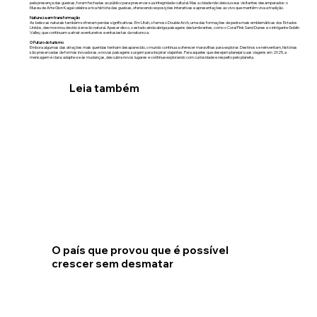
pela presença das gueixas, foram fechadas ao público para preservar sua integridade cultural. Mas a cidade não deixou seus visitantes desamparados: o
Museu de Arte Gion Kagai celebra a rica história das gueixas, oferecendo exposições interativas e apresentações ao vivo que mantêm viva a tradição.
Natureza em transformação
As belezas naturais também sofreram perdas significativas. Em Utah, o famoso Double Arch, uma das formações de pedra mais emblemáticas dos Estados
Unidos, desmoronou devido à erosão natural. Apesar disso, o estado ainda abriga paisagens deslumbrantes, como o Coral Pink Sand Dunes e o intrigante Goblin
Valley, que continuam a atrair aventureiros e entusiastas da natureza.
O Futuro do turismo
Embora algumas das atrações mais queridas tenham desaparecido, o mundo continua a oferecer maravilhas para explorar. Destinos se reinventam, histórias
são preservadas de formas inovadoras, e novas paisagens surgem para inspirar viajantes. Para aqueles que desejam planejar suas viagens em 2025, a
mensagem é clara: adapte-se às mudanças, descubra novos lugares e continue explorando com curiosidade e respeito pelo planeta.
Leia também
O país que provou que é possível
crescer sem desmatar