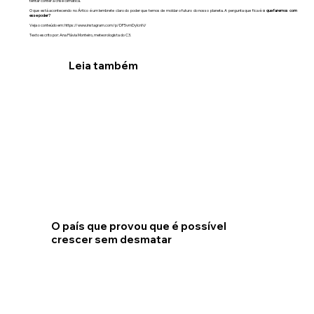
tentar conter a crise climática.
O que está acontecendo no Ártico é um lembrete claro do poder que temos de moldar o futuro do nosso planeta. A pergunta que fica é:
o que faremos com
esse poder?
Veja o conteúdo em:
https://www.instagram.com/p/DF5vmDyIcnN/
Texto escrito por: Ana Flávia Monteiro, meteorologista do C3.
Leia também
O país que provou que é possível
crescer sem desmatar