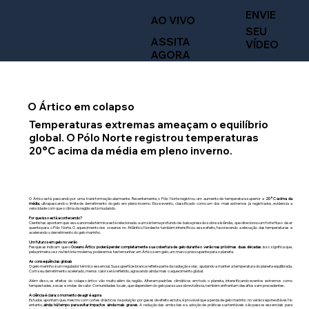
ENVIE
AO VIVO
SEU
ASSITA
VÍDEO
AGORA
O Ártico em colapso
Temperaturas extremas ameaçam o equilíbrio
global. O Pólo Norte registrou temperaturas
20°C acima da média em pleno inverno.
O Ártico está passando por uma transformação alarmante. Recentemente, o Pólo Norte registrou um aumento de temperatura superior a
20°C acima da
média
, ultrapassando o limite de derretimento do gelo em pleno inverno. Esse evento, classificado como um dos mais extremos já registrados, evidencia a
velocidade com que o clima da região está mudando.
Por que isso está acontecendo?
Cientistas apontam que essa anomalia térmica está relacionada a um sistema profundo de baixa pressão sobre a Islândia, que direcionou um forte fluxo de ar
quente para o Pólo Norte. O aquecimento dos oceanos no Atlântico Nordeste também intensificou esse efeito, favorecendo a elevação das temperaturas e
acelerando o derretimento do gelo marinho.
Um futuro sem gelo no verão
Pesquisas indicam que o
Oceano Ártico poderá perder completamente sua cobertura de gelo durante o verão nas próximas duas décadas
. Isso significa que,
pela primeira vez na história moderna, poderemos testemunhar um Ártico sem gelo, um marco preocupante para o planeta.
As consequências globais
O gelo marinho é um regulador térmico essencial. Sua superfície branca reflete parte da radiação solar, ajudando a manter a temperatura do planeta equilibrada.
Com seu derretimento acelerado, menos calor será refletido, agravando ainda mais o aquecimento global.
Além disso, os efeitos do colapso ártico vão muito além da região. Alteram padrões climáticos em todo o planeta, intensificando eventos extremos como
tempestades, secas e ondas de calor. Comunidades locais, que dependem do gelo para sua sobrevivência, também enfrentam desafios sem precedentes.
A ciência é clara: o momento de agir é agora
Estudos apontam que, mesmo com cortes drásticos na poluição por gases de efeito estufa, é provável que a perda de gelo marinho no verão seja inevitável. No
entanto,
ainda há tempo para evitar impactos ainda mais graves
. A redução das emissões e a adoção de práticas sustentáveis são passos essenciais para