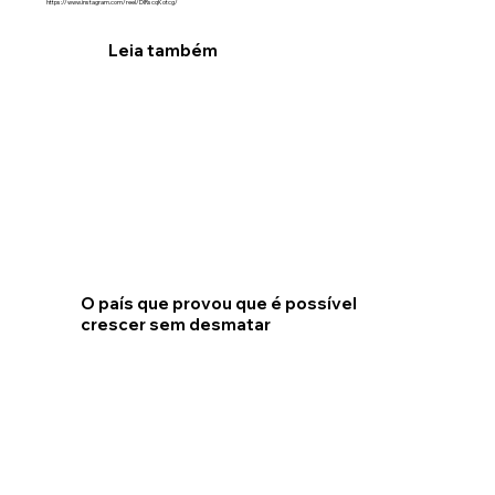
https://www.instagram.com/reel/DIRscqKotcg/
Leia também
O país que provou que é possível
crescer sem desmatar