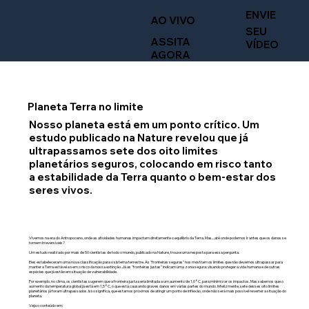
ENVIE
AO VIVO
SEU
ASSITA
VÍDEO
AGORA
Planeta Terra no limite
Nosso planeta está em um ponto crítico. Um
estudo publicado na Nature revelou que já
ultrapassamos sete dos oito limites
planetários seguros, colocando em risco tanto
a estabilidade da Terra quanto o bem-estar dos
seres vivos.
Vivemos na era do Antropoceno, onde as atividades humanas impactam diretamente o equilíbrio da Terra. Mas... até onde podemos ir antes que os danos se
tornem irreversíveis?
Um estudo realizado por mais de 50 cientistas de todo o mundo, publicado na Nature, trouxe uma resposta para essa pergunta.
Eles estabeleceram uma nova classificação para o sistema terrestre. As "fronteiras seguras" nos mostram os limites que não devemos ultrapassar para
manter a Terra estável e sem o risco da nossa extinção. Já as "fronteiras justas" indicam uma zona segura: visando proteger a vida humana e de outras
espécies que já estão em situação de vulnerabilidade.
Por exemplo, no clima, os cientistas sugerem que a fronteira justa seria limitada a um aumento de 1,0°C, para minimizar os impactos. Mas sabemos que o
aumento da temperatura global já está em 1,5°C, o que está causando graves danos em várias partes do mundo. Infelizmente, sete desses oito limites
planetários já foram ultrapassados. Isso significa, que estamos próximos de atingir um ponto de inflexão, onde não será mais possível reverter a situação do
planeta.
Veja o conteúdo em: