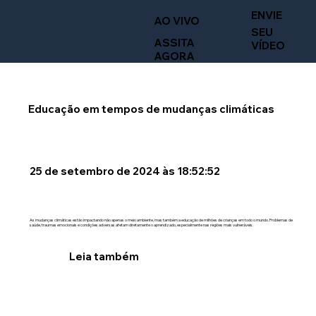
ENVIE
AO VIVO
SEU
ASSITA
VÍDEO
AGORA
Educação em tempos de mudanças climáticas
25 de setembro de 2024 às 18:52:52
As mudanças climáticas estão impactando não apenas o meio ambiente, mas também a educação de milhões de crianças em todo o mundo. Problemas de
saúde, traumas emocionais e condições adversas afetam diretamente o aprendizado, especialmente nas regiões mais vulneráveis.
Leia também