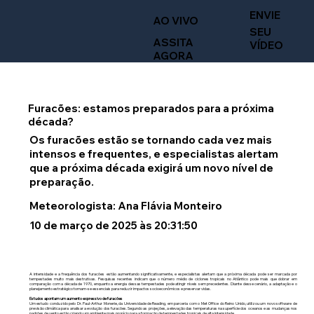
ENVIE
AO VIVO
SEU
ASSITA
VÍDEO
AGORA
Furacões: estamos preparados para a próxima
década?
Os furacões estão se tornando cada vez mais
intensos e frequentes, e especialistas alertam
que a próxima década exigirá um novo nível de
preparação.
Meteorologista: Ana Flávia Monteiro
10 de março de 2025 às 20:31:50
A intensidade e a frequência dos furacões estão aumentando significativamente, e especialistas alertam que a próxima década pode ser marcada por
tempestades muito mais destrutivas. Pesquisas recentes indicam que o número médio de ciclones tropicais no Atlântico pode mais que dobrar em
comparação com a década de 1970, enquanto a energia dessas tempestades pode atingir níveis sem precedentes. Diante desse cenário, a adaptação e o
planejamento estratégico tornam-se essenciais para reduzir impactos socioeconômicos e preservar vidas.
Estudos apontam um aumento expressivo de furacões
Um estudo conduzido pelo Dr. Paul-Arthur Monerie, da Universidade de Reading, em parceria com o Met Office do Reino Unido, utilizou um novo software de
previsão climática para analisar a evolução dos furacões. Segundo as projeções, a elevação das temperaturas na superfície dos oceanos e as mudanças nos
padrões de vento estão criando um ambiente mais propício para a formação de tempestades tropicais de alta intensidade.