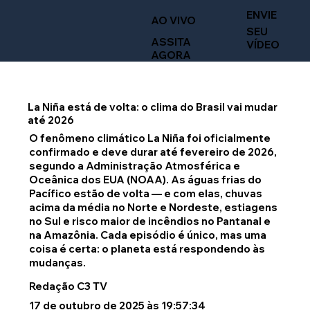
ENVIE
AO VIVO
SEU
ASSITA
VÍDEO
AGORA
La Niña está de volta: o clima do Brasil vai mudar
até 2026
O fenômeno climático La Niña foi oficialmente
confirmado e deve durar até fevereiro de 2026,
segundo a Administração Atmosférica e
Oceânica dos EUA (NOAA). As águas frias do
Pacífico estão de volta — e com elas, chuvas
acima da média no Norte e Nordeste, estiagens
no Sul e risco maior de incêndios no Pantanal e
na Amazônia. Cada episódio é único, mas uma
coisa é certa: o planeta está respondendo às
mudanças.
Redação C3 TV
17 de outubro de 2025 às 19:57:34