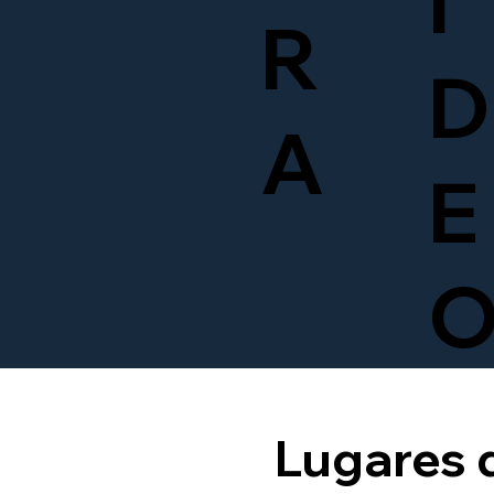
Í
R
D
A
E
Lugares 