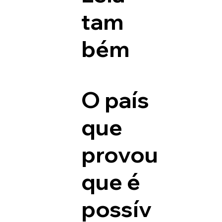
tam
bém
O país
que
provou
que é
possív