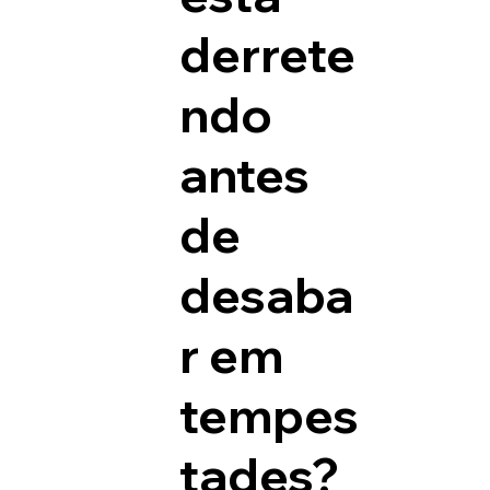
derrete
ndo
antes
de
desaba
r em
tempes
tades?