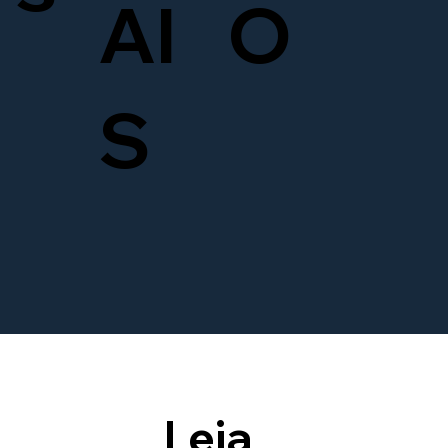
AI
O
S
Leia