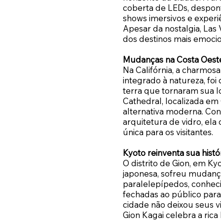
coberta de LEDs, despont
shows imersivos e experi
Apesar da nostalgia, Las
dos destinos mais emoci
Mudanças na Costa Oest
Na Califórnia, a charmos
integrado à natureza, fo
terra que tornaram sua lo
Cathedral, localizada e
alternativa moderna. Co
arquitetura de vidro, ela
única para os visitantes.
Kyoto reinventa sua histó
O distrito de Gion, em Ky
japonesa, sofreu mudanças
paralelepípedos, conheci
fechadas ao público para
cidade não deixou seus 
Gion Kagai celebra a rica