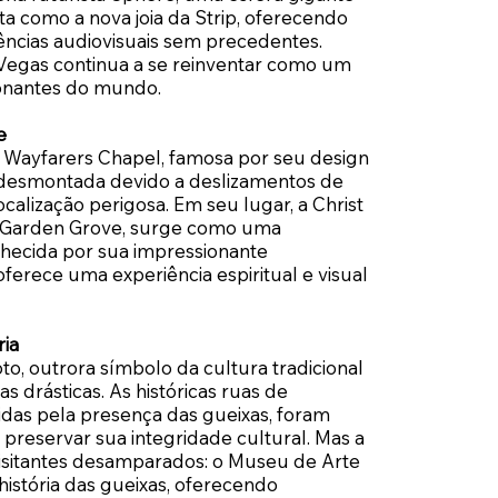
a como a nova joia da Strip, oferecendo
ências audiovisuais sem precedentes.
 Vegas continua a se reinventar como um
onantes do mundo.
e
a Wayfarers Chapel, famosa por seu design
i desmontada devido a deslizamentos de
calização perigosa. Em seu lugar, a Christ
m Garden Grove, surge como uma
nhecida por sua impressionante
 oferece uma experiência espiritual e visual
ria
oto, outrora símbolo da cultura tradicional
 drásticas. As históricas ruas de
das pela presença das gueixas, foram
 preservar sua integridade cultural. Mas a
visitantes desamparados: o Museu de Arte
 história das gueixas, oferecendo