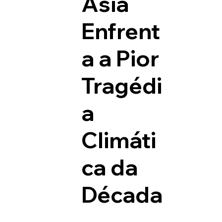
Ásia
Enfrent
a a Pior
Tragédi
a
Climáti
ca da
Década