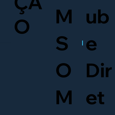
ÇÃ
M
ub
O
S
e
O
Dir
M
et