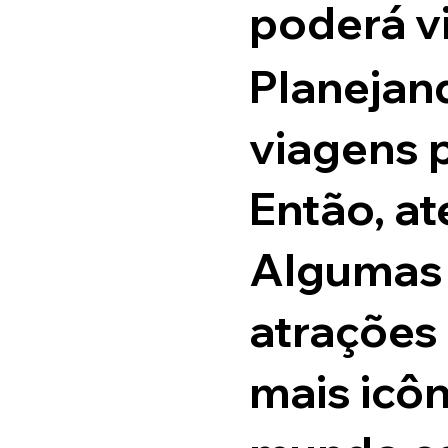
poderá v
Planejan
viagens 
Então, at
Algumas
atrações 
mais icô