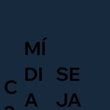
MÍ
DI
SE
C
A
JA