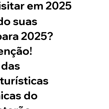
isitar em 2025
do suas
para 2025?
enção!
 das
turísticas
nicas do