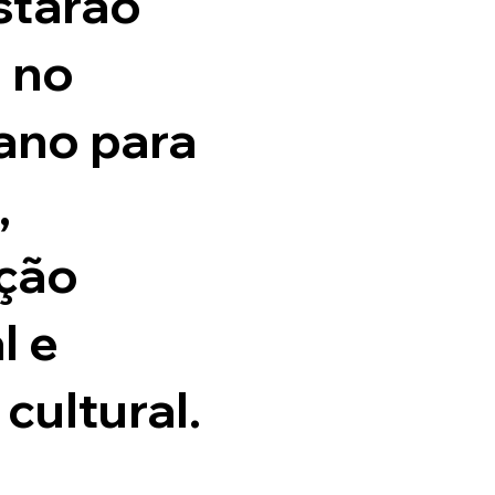
starão
 no
ano para
,
ção
l e
cultural.