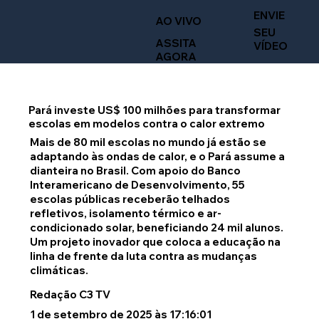
ENVIE
AO VIVO
SEU
ASSITA
VÍDEO
AGORA
Pará investe US$ 100 milhões para transformar
escolas em modelos contra o calor extremo
Mais de 80 mil escolas no mundo já estão se
adaptando às ondas de calor, e o Pará assume a
dianteira no Brasil. Com apoio do Banco
Interamericano de Desenvolvimento, 55
escolas públicas receberão telhados
refletivos, isolamento térmico e ar-
condicionado solar, beneficiando 24 mil alunos.
Um projeto inovador que coloca a educação na
linha de frente da luta contra as mudanças
climáticas.
Redação C3 TV
1 de setembro de 2025 às 17:16:01