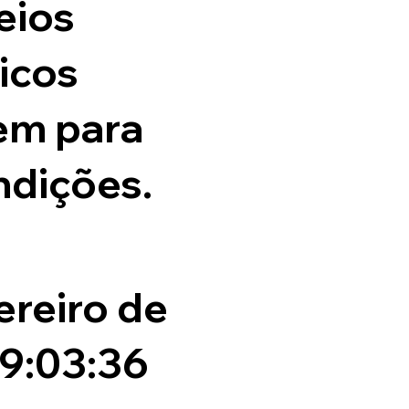
eios
icos
em para
ndições.
ereiro de
19:03:36