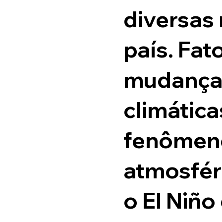
diversas
país. Fa
mudança
climática
fenômen
atmosfér
o El Niño