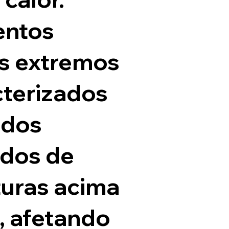
entos
os extremos
cterizados
odos
dos de
uras acima
, afetando