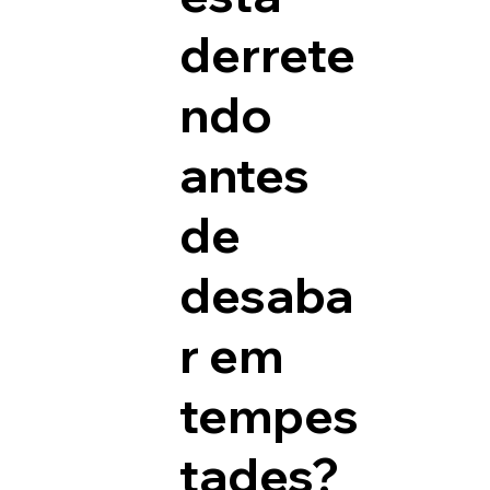
derrete
ndo
antes
de
desaba
r em
tempes
tades?