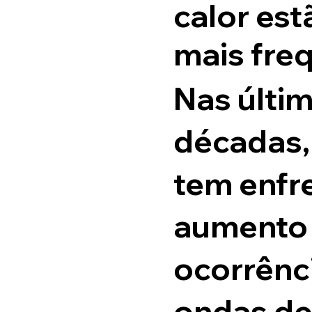
calor es
mais fre
Nas últi
décadas, 
tem enfr
aumento
ocorrênc
ondas de 