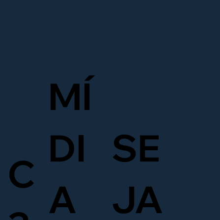
MÍ
DI
SE
C
A
JA