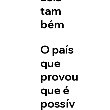
tam
bém
O país
que
provou
que é
possív