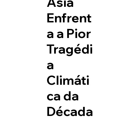
Ásia
Enfrent
a a Pior
Tragédi
a
Climáti
ca da
Década