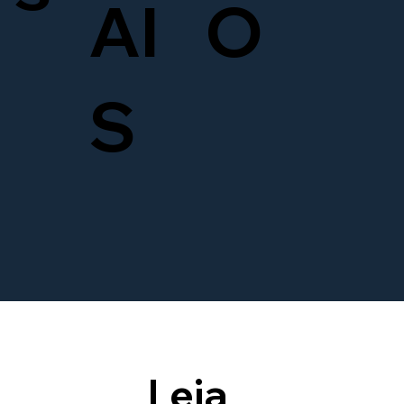
AI
O
S
Leia