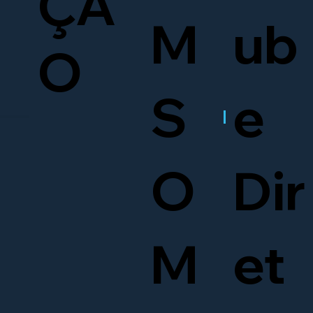
ÇÃ
M
ub
O
S
e
O
Dir
M
et