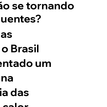
tão se tornando
quentes?
mas
o Brasil
entado um
 na
ia das
calor.