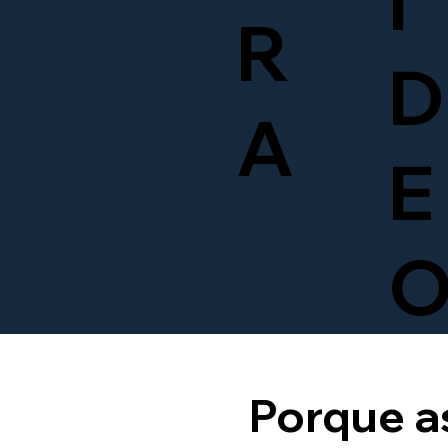
Í
R
D
A
E
Porque a