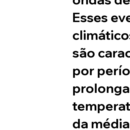
Esses ev
climátic
são cara
por perí
prolonga
temperat
da média