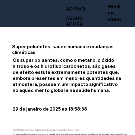
ENVIE
AO VIVO
SEU
ASSITA
VÍDEO
AGORA
Super poluentes, saúde humana e mudanças
climáticas
Os super poluentes, como o metano, o óxido
nitroso e os hidrofluorcarbonetos, são gases
de efeito estufa extremamente potentes que,
embora presentes em menores quantidades na
atmosfera, possuem um impacto significativo
no aquecimento global e na saúde humana.
29 de janeiro de 2025 às 18:58:38
Manchete: Super poluentes, as pequenas partículas que agravam a saúde humana e o clima
As mudanças climáticas e seus efeitos adversos na saúde humana têm sido amplamente discutidos, mas a influência dos chamados "super poluentes" ainda