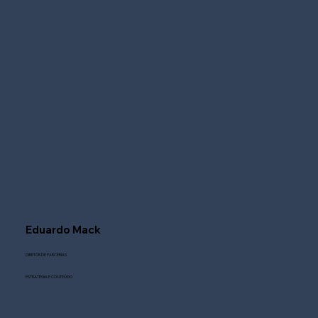
Eduardo Mack
DIRETOR DE PARCERIAS
ESTRATÉGIA E CONTEÚDO