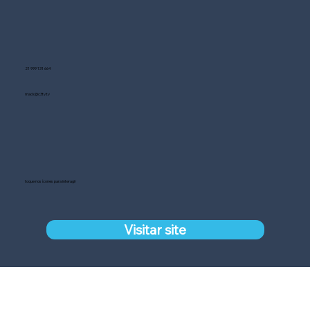
21 999 131 664
mack@c3tv.tv
toque nos ícones para interagir
Visitar site