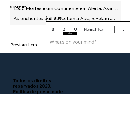
subtitulo
Comment
Normal Text
altear
What’s on your mind?
Previous Item
Next Item
Todos os direitos
reservados 2023.
Política de privacidade