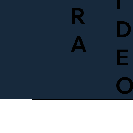
Í
R
D
A
E