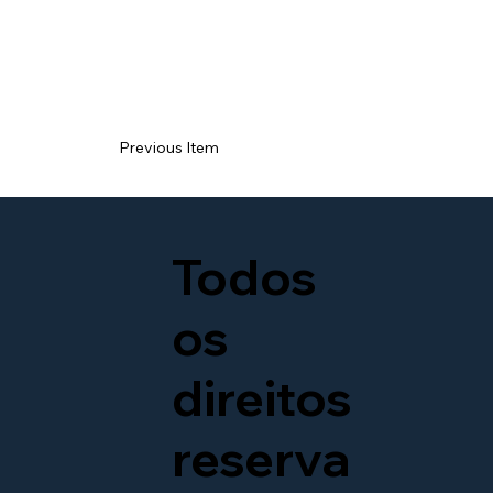
Previous Item
Todos
os
direitos
reserva