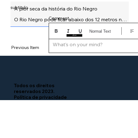
subtitulo
Comment
Normal Text
altear
What’s on your mind?
Previous Item
Next Item
Todos os direitos
reservados 2023.
Política de privacidade