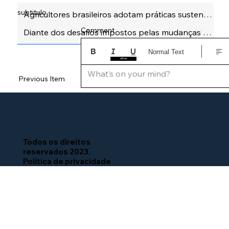
subtitulo
Comment
Normal Text
altear
What’s on your mind?
Previous Item
Next Item
Todos os direitos
reservados 2023.
Política de privacidade