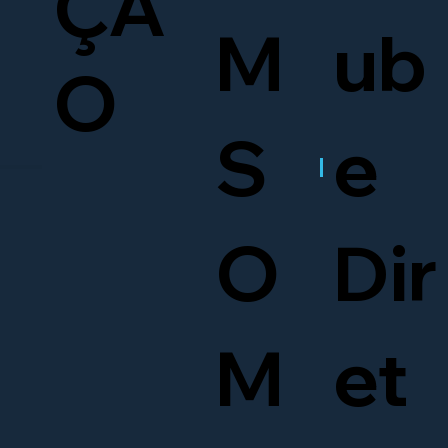
ÇÃ
M
ub
O
S
e
O
Dir
M
et