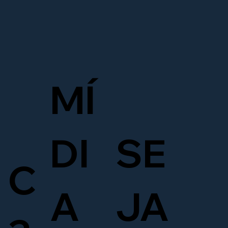
MÍ
DI
SE
C
A
JA