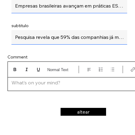
subtitulo
Comment
Normal Text
What’s on your mind?
altear