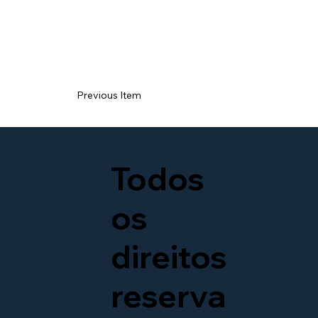
Previous Item
Todos
os
direitos
reserva