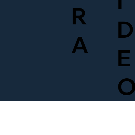
Í
R
D
A
E