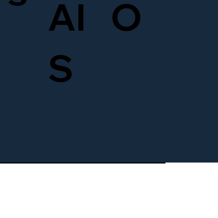
AI
O
S