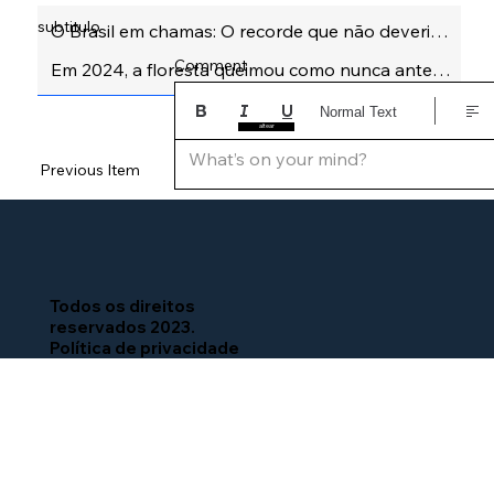
subtitulo
Comment
Normal Text
altear
What’s on your mind?
Previous Item
Next Item
Todos os direitos
reservados 2023.
Política de privacidade