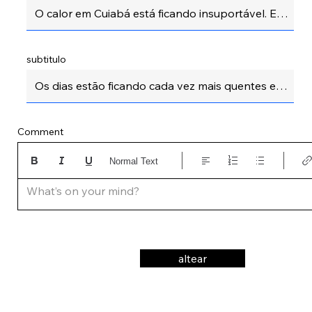
subtitulo
Comment
Normal Text
What’s on your mind?
altear