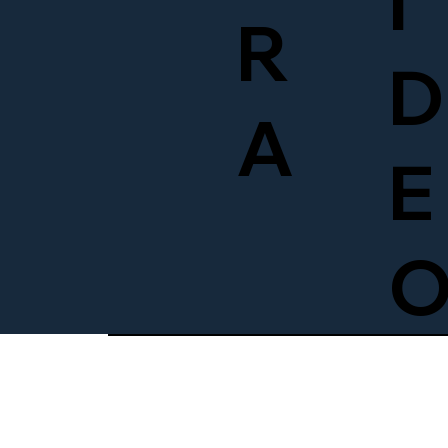
Í
R
D
A
E