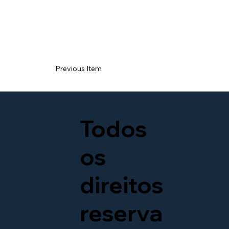
Previous Item
Todos
os
direitos
reserva