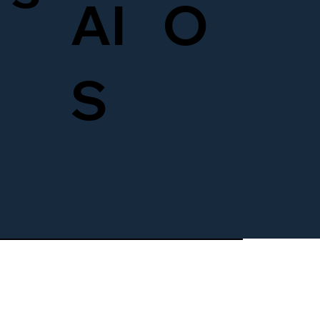
AI
O
S