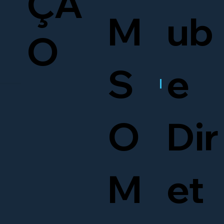
ÇÃ
M
ub
O
S
e
O
Dir
M
et