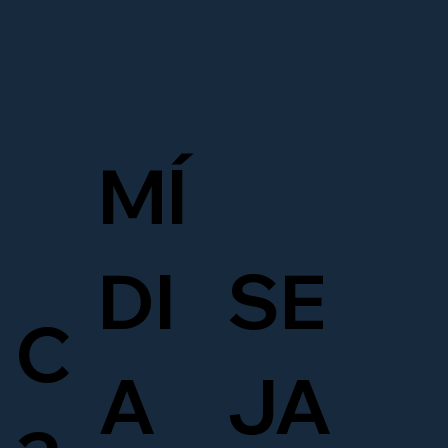
MÍ
DI
SE
C
A
JA