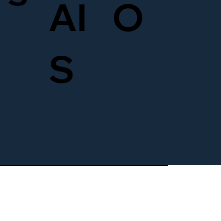
AI
O
S