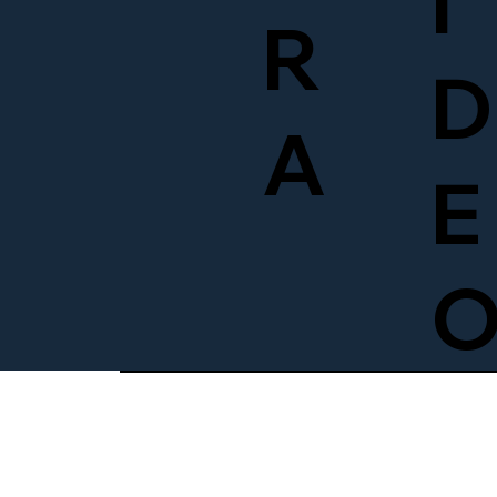
Í
R
D
A
E