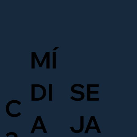
MÍ
DI
SE
C
A
JA