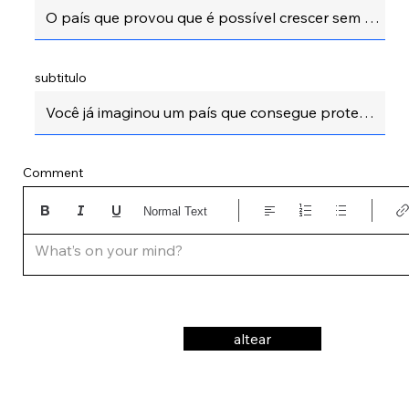
subtitulo
Comment
Normal Text
What’s on your mind?
altear