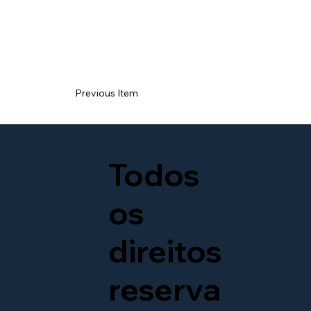
Previous Item
Todos
os
direitos
reserva