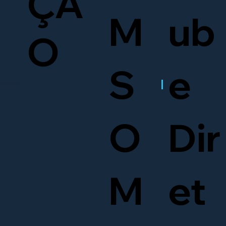
ÇÃ
M
ub
O
S
e
O
Dir
M
et