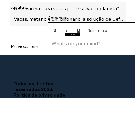
subtitulo
Comment
Normal Text
altear
What’s on your mind?
Previous Item
Next Item
Todos os direitos
reservados 2023.
Política de privacidade