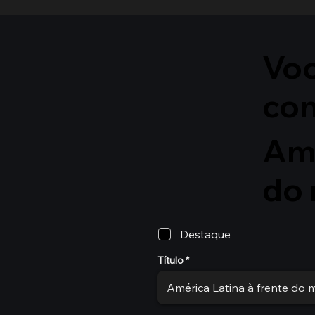
Voc
co
Amé
do
Destaque
Título