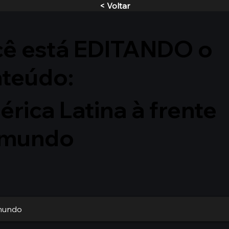
< Voltar
ê está EDITANDO o
nteúdo:
rica Latina à frente
 mundo