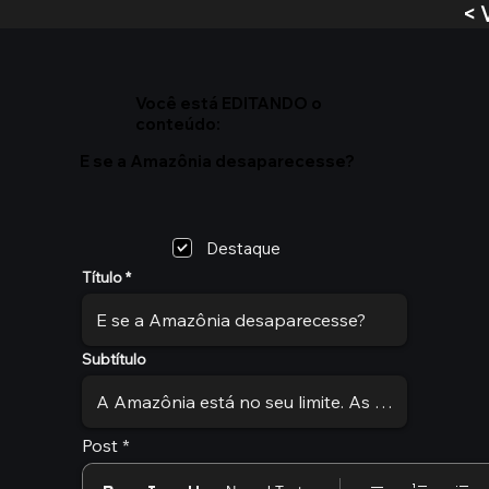
< 
Você está EDITANDO o
conteúdo:
E se a Amazônia desaparecesse?
Destaque
Título
Subtítulo
Post