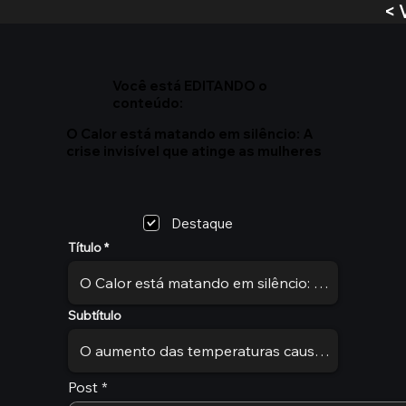
< 
Você está EDITANDO o
conteúdo:
O Calor está matando em silêncio: A
crise invisível que atinge as mulheres
Destaque
Título
Subtítulo
Post