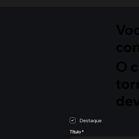
Voc
co
O c
tor
de
Destaque
Título