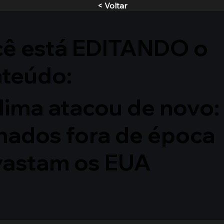
< Voltar
ê está EDITANDO o
nteúdo:
lima atacou de novo:
nados fora de época
vastam os EUA