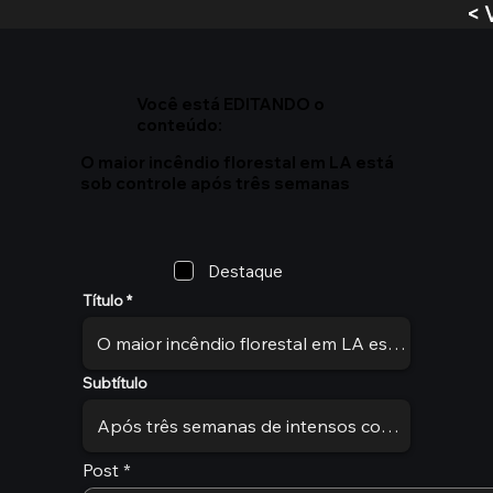
< 
Você está EDITANDO o
conteúdo:
O maior incêndio florestal em LA está
sob controle após três semanas
Destaque
Título
Subtítulo
Post