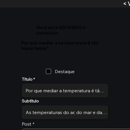
< 
Você está EDITANDO o
conteúdo:
Por que mediar a temperatura é tão
importante?
Destaque
Título
Subtítulo
Post