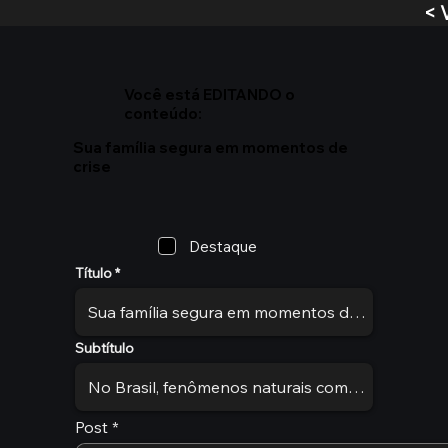
< 
Você está EDITANDO o
conteúdo:
Sua família segura em momentos de
crise
Destaque
Título
Subtítulo
Post