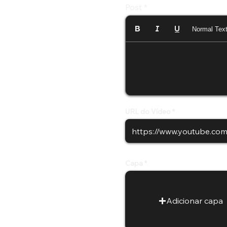
Post
Normal Tex
URL do Vídeo
Capa
Adicionar capa