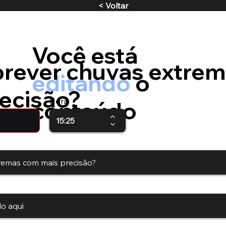
< Voltar
Você está
rever chuvas extre
editando
o
ecisão?
Hora
conteúdo