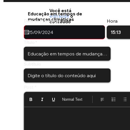
Você está
Educação em tempos de
editando
o
mudanças climáticas
Hora
Data de Publicação
conteúdo
Título
Subtítulo
Post
Normal Text