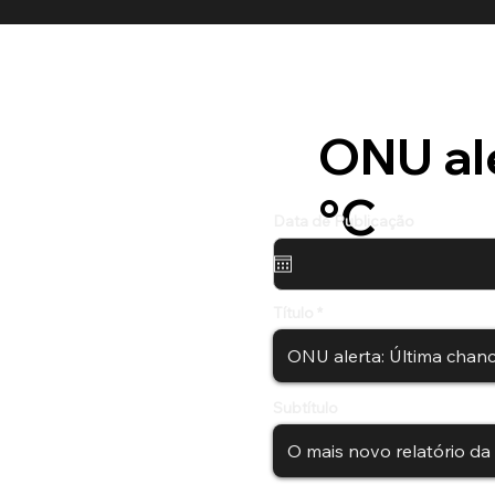
ONU ale
°C
Data de Publicação
Título
Subtítulo