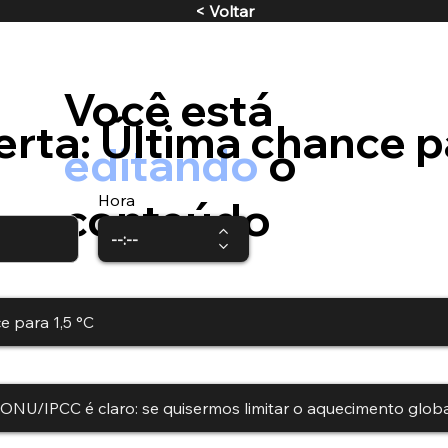
< Voltar
Você está
rta: Última chance p
editando
o
Hora
conteúdo