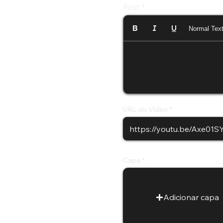
Post
Normal Tex
URL do Vídeo
Capa
Adicionar capa