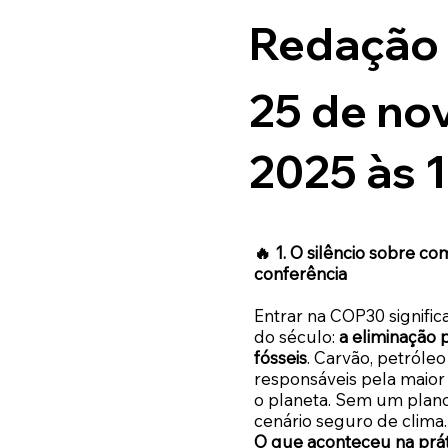
Redação
25 de no
2025 às 
🔥 1. O silêncio sobre co
conferência
Entrar na COP30 signifi
do século:
a eliminação 
fósseis
. Carvão, petróleo
responsáveis pela maio
o planeta. Sem um plano 
cenário seguro de clima.
O que aconteceu na prát