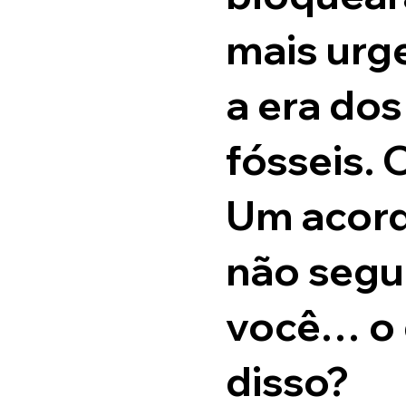
mais urge
a era do
fósseis. 
Um acord
não segur
você… o 
disso?