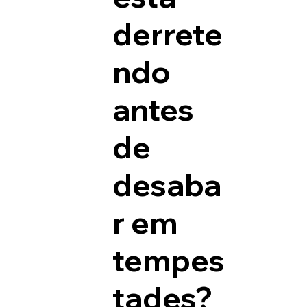
derrete
ndo
antes
de
desaba
r em
tempes
tades?