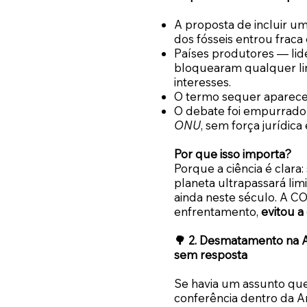
A proposta de incluir u
dos fósseis entrou fraca e
Países produtores — lid
bloquearam qualquer l
interesses.
O termo sequer apareceu 
O debate foi empurrado 
ONU
, sem força jurídic
Por que isso importa?
Porque a ciência é clara:
planeta ultrapassará li
ainda neste século. A C
enfrentamento,
evitou a
🌳 2. Desmatamento na A
sem resposta
Se havia um assunto qu
conferência dentro da A