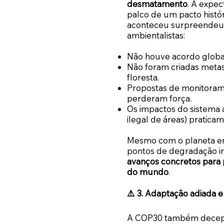
desmatamento
. A expec
palco de um pacto histór
aconteceu surpreendeu 
ambientalistas:
Não houve acordo globa
Não foram criadas metas
floresta.
Propostas de monitoramen
perderam força.
Os impactos do sistema a
ilegal de áreas) pratic
Mesmo com o planeta em
pontos de degradação ir
avanços concretos para 
do mundo
.
⚠️ 3. Adaptação adiada 
A COP30 também decepc