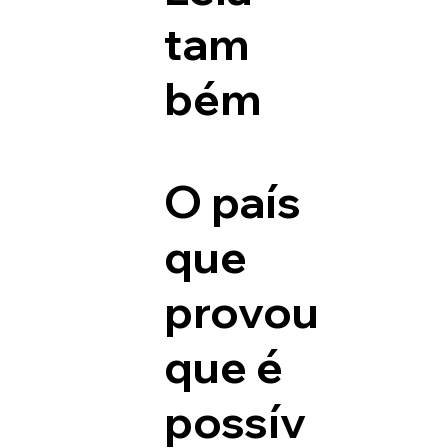
tam
bém
O país
que
provou
que é
possív