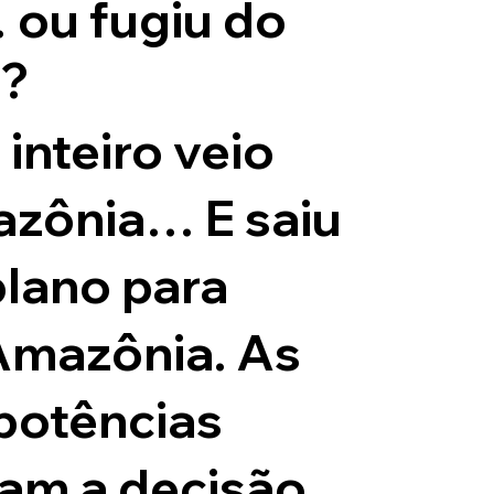
 ou fugiu do
l?
inteiro veio
azônia… E saiu
lano para
 Amazônia. As
potências
am a decisão