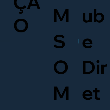
ÇÃ
M
ub
O
S
e
O
Dir
M
et