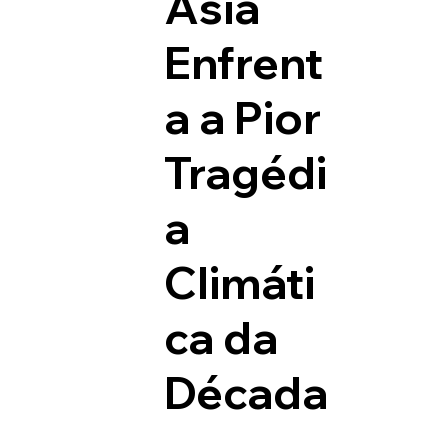
Ásia
Enfrent
a a Pior
Tragédi
a
Climáti
ca da
Década