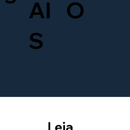
AI
O
S
Leia