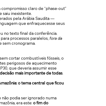
m compromisso claro de “phase-out”
 saiu inexistente.
erados pela Arábia Saudita —
inguagem que enfraquecesse seus
no texto final da conferência.
para processos paralelos,
fora da
a e sem cronograma.
 sem cortar combustíveis fósseis, o
mites perigosos de aquecimento
OP30, que deveria assumir esse
 decisão mais importante de todas
.
mazônia: o tema central que ficou
e não podia ser ignorado numa
mazônia, era este:
o fim do