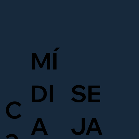
MÍ
DI
SE
C
A
JA