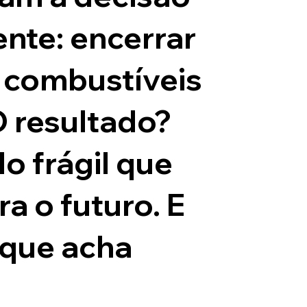
nte: encerrar
s combustíveis
O resultado?
o frágil que
a o futuro. E
que acha