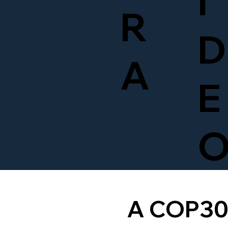
Í
R
D
A
E
A COP30 