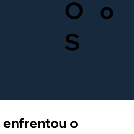
O
o
S
O
enfrentou o