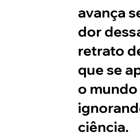
avança s
dor dess
retrato d
que se a
o mundo 
ignorand
ciência.