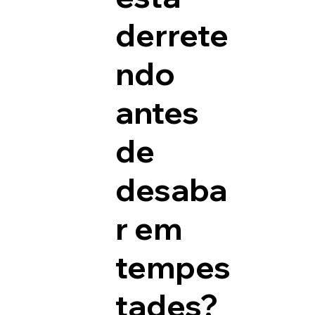
derrete
ndo
antes
de
desaba
r em
tempes
tades?