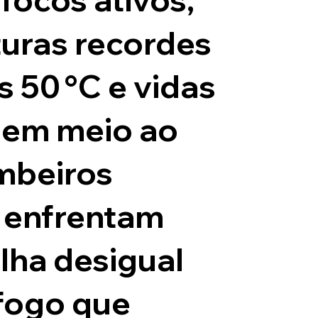
uras recordes
 50 °C e vidas
 em meio ao
mbeiros
 enfrentam
lha desigual
 fogo que