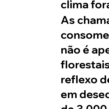
clima for
As cham
consomem
não é ap
florestai
reflexo 
em desequ
de 3.000 