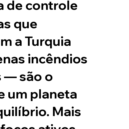
a de controle
as que
 a Turquia
enas incêndios
s — são o
de um planeta
ilíbrio. Mais
focos ativos,