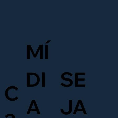
MÍ
DI
SE
C
A
JA