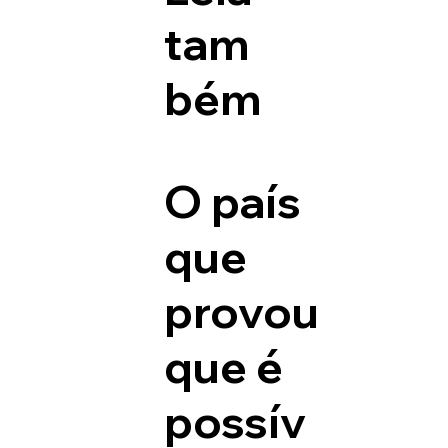
tam
bém
O país
que
provou
que é
possív