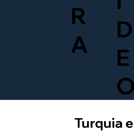
Í
R
D
A
E
Turquia 