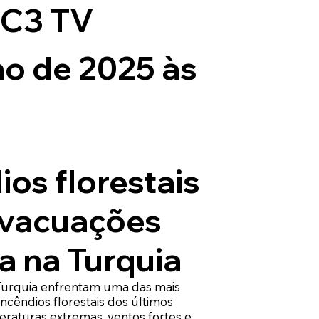
 C3 TV
ho de 2025 às
ios florestais
evacuações
 na Turquia
Turquia enfrentam uma das mais
cêndios florestais dos últimos
aturas extremas, ventos fortes e