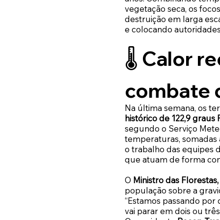
vegetação seca, os foco
destruição em larga esc
e colocando autoridades
🌡️ Calor r
combate d
Na última semana, os t
histórico de 122,9 graus 
segundo o Serviço Meteo
temperaturas, somadas a
o trabalho das equipes d
que atuam de forma cont
O
Ministro das Florestas
população sobre a gravi
“Estamos passando por di
vai parar em dois ou três 