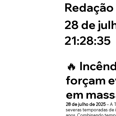
Redação
28 de jul
21:28:35
🔥 Incênd
forçam 
em massa
28 de julho de 2025
– A 
severas temporadas de in
anos. Combinando temper