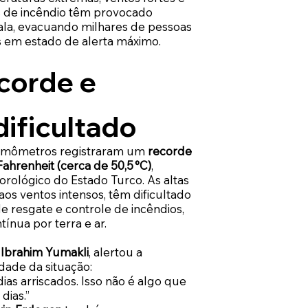
s de incêndio têm provocado
ala, evacuando milhares de pessoas
 em estado de alerta máximo.
ecorde e
ificultado
ermômetros registraram um
recorde
Fahrenheit (cerca de 50,5 °C)
,
rológico do Estado Turco. As altas
os ventos intensos, têm dificultado
e resgate e controle de incêndios,
ínua por terra e ar.
, Ibrahim Yumakli
, alertou a
dade da situação:
as arriscados. Isso não é algo que
dias.”