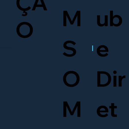
ÇÃ
M
ub
O
S
e
O
Dir
M
et