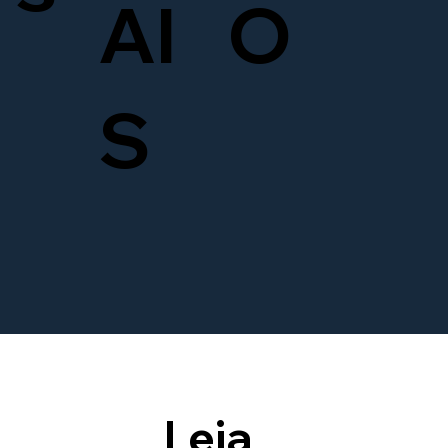
AI
O
S
Leia