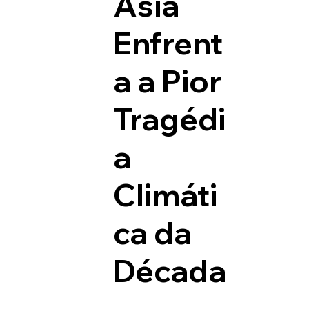
Ásia
Enfrent
a a Pior
Tragédi
a
Climáti
ca da
Década